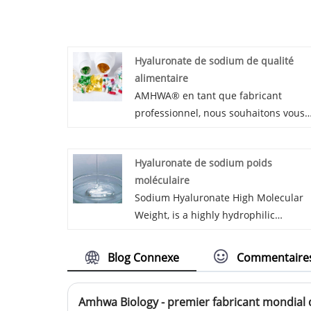
Hyaluronate de sodium de qualité
alimentaire
AMHWA® en tant que fabricant
professionnel, nous souhaitons vous
fournir du hyaluronate de sodium de
haute qualité de qualité alimentaire. 
Hyaluronate de sodium poids
nous vous offrirons le meilleur servic
moléculaire
après-vente et une livraison rapide.
Sodium Hyaluronate High Molecular
Weight, is a highly hydrophilic
molecule, plays an important role in
tissue hydrodynamics and contribute
Blog Connexe
Commentaire
to the transport of water, it helps to
maintain the hydration and
elastoviscosity of tissues.The