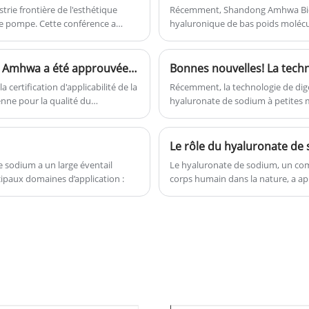
and water holding property of HA,
trie frontière de l'esthétique
Récemment, Shandong Amhwa Bioph
de pompe. Cette conférence a
hyaluronique de bas poids molécul
besides its biocompatibility,
que des associations industrielles
officiellement approuvé par l'Office
d
biodegradability, and non-
cellents médecins et des
s
immunogenicity, has increased its
de l'esthétique médicale chinoise
La matière première hyaluronate de sodium Amhwa a été approuvée par le certificat -CEP
appeal in numerous medical and
oin de la marque, était présent
ertification d'applicabilité de la
Récemment, la technologie de dig
cosmetic applications."
ne pour la qualité du
hyaluronate de sodium à petites 
hyaluronate de petites molécules o
été officiellement autorisé par l'Of
certificat de brevet d'invention c
Le rôle du hyaluronate de
technologie du génie biologique d
 sodium a un large éventail
Le hyaluronate de sodium, un com
ncipaux domaines d’application :
corps humain dans la nature, a app
santé humaine dans le domaine al