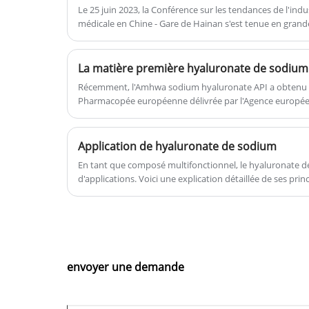
remarkable viscoelastic and water
Le 25 juin 2023, la Conférence sur les tendances de l'indus
médicale en Chine - Gare de Hainan s'est tenue en gran
holding property of HA, besides its
rassemblé des représentants de l'élite de l'industrie tels 
biocompatibility, biodegradability, an
de Hainan, des marques en amont de haute qualité, d'ex
non-immunogenicity, has increased it
institutions pour exprimer ensemble la tendance future 
appeal in numerous medical and
à Haikou. Zhao Yanhui, directeur d'Amhwa Biology et tém
Récemment, l'Amhwa sodium hyaluronate API a obtenu la c
en tant qu'invité spécial et a partagé le thème.
cosmetic applications."
Pharmacopée européenne délivrée par l'Agence européen
médicament EDQM, à savoir le certificat EU CEP.
Application de hyaluronate de sodium
En tant que composé multifonctionnel, le hyaluronate de
d'applications. Voici une explication détaillée de ses pri
envoyer une demande