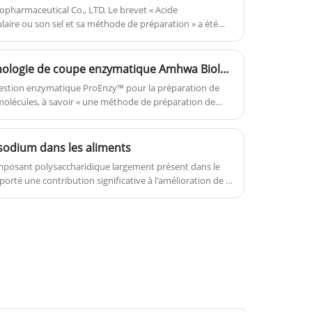
besides its biocompatibility,
armaceutical Co., LTD. Le brevet « Acide
aire ou son sel et sa méthode de préparation » a été
biodegradability, and non-
 japonais des licences et a délivré un certificat.
immunogenicity, has increased its
appeal in numerous medical and
Bonnes nouvelles! La technologie de coupe enzymatique Amhwa Biology ProEnzy ™ a obtenu le brevet national d'invention
cosmetic applications."
estion enzymatique ProEnzy™ pour la préparation de
molécules, à savoir « une méthode de préparation de
u de son sel », a été déclarée par Amhwa Biology. Il a
fice national de la propriété intellectuelle et a obtenu le
hinois, ce qui constitue une percée dans le domaine de la
 sodium dans les aliments
ans notre pays.
posant polysaccharidique largement présent dans le
orté une contribution significative à l'amélioration de la
imentaire, notamment par voie orale.