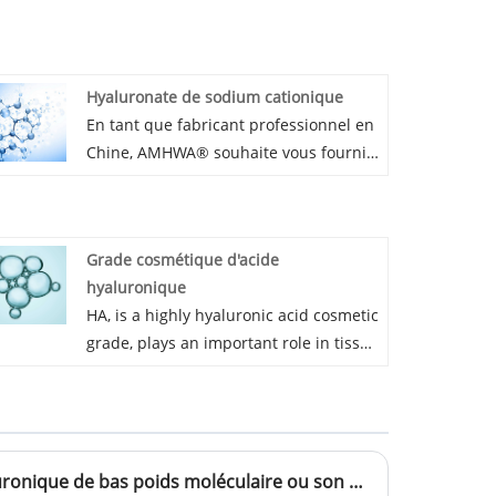
Hyaluronate de sodium cationique
En tant que fabricant professionnel en
Chine, AMHWA® souhaite vous fournir
du hyaluronate de sodium Cation. Et
nous vous offrirons le meilleur service
après-vente et une livraison rapide.
Grade cosmétique d'acide
hyaluronique
HA, is a highly hyaluronic acid cosmetic
grade, plays an important role in tissue
hydrodynamics and contributes to the
transport of water, it helps to maintain
the hydration and elastoviscosity of
tissues.The remarkable viscoelastic
Le brevet de « L'acide hyaluronique de bas poids moléculaire ou son sel et sa méthode de préparation » d'Amhwa Biological a été approuvé au Japon
and water holding property of HA,