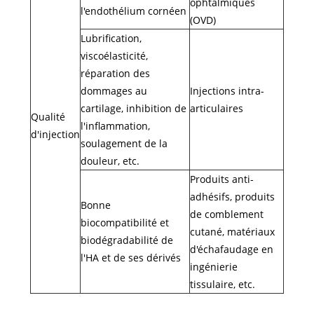
ophtalmiques
l'endothélium cornéen
(OVD)
Lubrification,
viscoélasticité,
réparation des
dommages au
Injections intra-
cartilage, inhibition de
articulaires
Qualité
l'inflammation,
d'injection
soulagement de la
douleur, etc.
Produits anti-
adhésifs, produits
Bonne
de comblement
biocompatibilité et
cutané, matériaux
biodégradabilité de
d'échafaudage en
l'HA et de ses dérivés
ingénierie
tissulaire, etc.