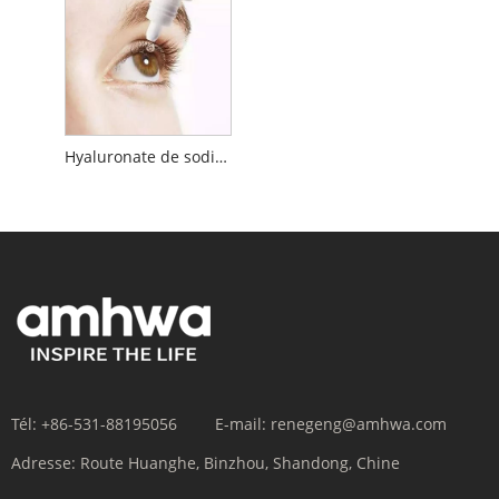
Hyaluronate de sodium de qualité médicale
Tél:
+86-531-88195056
E-mail:
renegeng@amhwa.com
Adresse:
Route Huanghe, Binzhou, Shandong, Chine