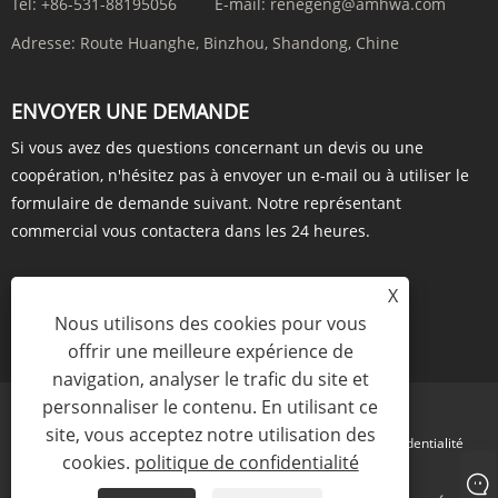
Tél:
+86-531-88195056
E-mail:
renegeng@amhwa.com
Adresse:
Route Huanghe, Binzhou, Shandong, Chine
ENVOYER UNE DEMANDE
Si vous avez des questions concernant un devis ou une
coopération, n'hésitez pas à envoyer un e-mail ou à utiliser le
formulaire de demande suivant. Notre représentant
commercial vous contactera dans les 24 heures.
X
Nous utilisons des cookies pour vous
ENQUÊTE MAINTENANT
offrir une meilleure expérience de
navigation, analyser le trafic du site et
personnaliser le contenu. En utilisant ce
site, vous acceptez notre utilisation des
Links
Sitemap
RSS
XML
politique de confidentialité
cookies.
politique de confidentialité