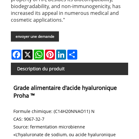
biodegradability, and non-immunogenicity, has
increased its appeal in numerous medical and
cosmetic applications."
envoyer une demande
Facebook
X
WhatsApp
Pinterest
LinkedIn
Share
Description du produit
Grade alimentaire d'acide hyaluronique
Proha ™
Formule chimique: (C14H20NNAO11) N
CAS: 9067-32-7
Source: fermentation microbienne
«L'hyaluronate de sodium, ou acide hyaluronique