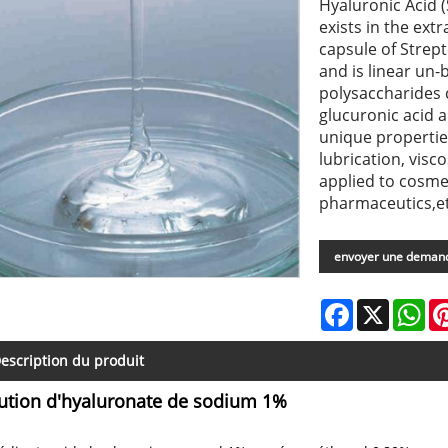
Hyaluronic Acid 
exists in the ext
capsule of Strep
and is linear un
polysaccharides c
glucuronic acid 
unique propertie
lubrication, visc
applied to cosmet
pharmaceutics,et
envoyer une deman
Facebook
X
Wh
escription du produit
ution d'hyaluronate de sodium 1%