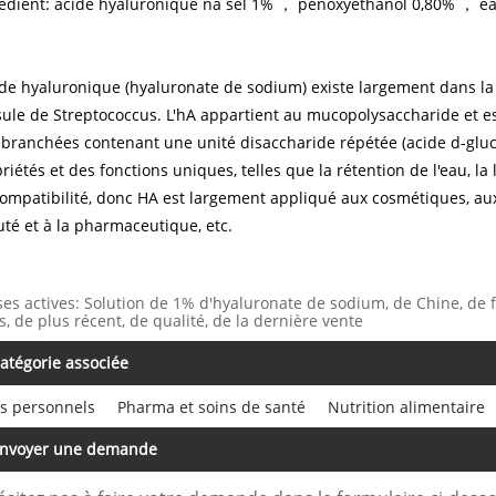
édient: acide hyaluronique na sel 1% ， pénoxyéthanol 0,80% ， e
ide hyaluronique (hyaluronate de sodium) existe largement dans la 
ule de Streptococcus. L'hA appartient au mucopolysaccharide et es
branchées contenant une unité disaccharide répétée (acide d-glu
riétés et des fonctions uniques, telles que la rétention de l'eau, la 
ompatibilité, donc HA est largement appliqué aux cosmétiques, aux
té et à la pharmaceutique, etc.
ses actives: Solution de 1% d'hyaluronate de sodium, de Chine, de f
s, de plus récent, de qualité, de la dernière vente
atégorie associée
s personnels
Pharma et soins de santé
Nutrition alimentaire
nvoyer une demande