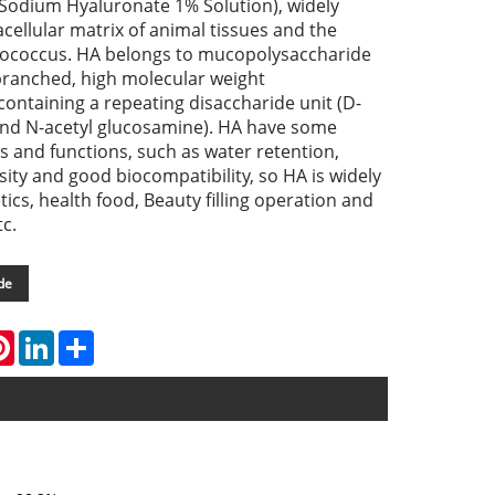
(Sodium Hyaluronate 1% Solution), widely
racellular matrix of animal tissues and the
tococcus. HA belongs to mucopolysaccharide
-branched, high molecular weight
ontaining a repeating disaccharide unit (D-
and N-acetyl glucosamine). HA have some
s and functions, such as water retention,
osity and good biocompatibility, so HA is widely
ics, health food, Beauty filling operation and
c.
de
atsApp
Pinterest
LinkedIn
Share