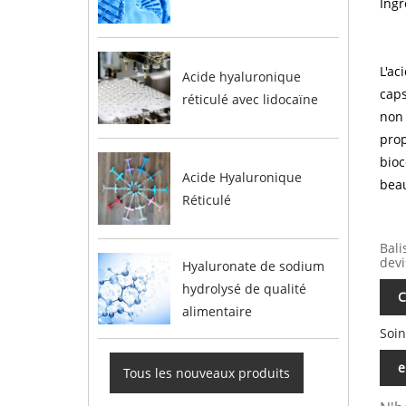
Ingr
L'ac
Acide hyaluronique
caps
réticulé avec lidocaïne
non 
prop
bioc
Acide Hyaluronique
beau
Réticulé
Bali
devi
Hyaluronate de sodium
hydrolysé de qualité
C
alimentaire
Soin
e
Tous les nouveaux produits