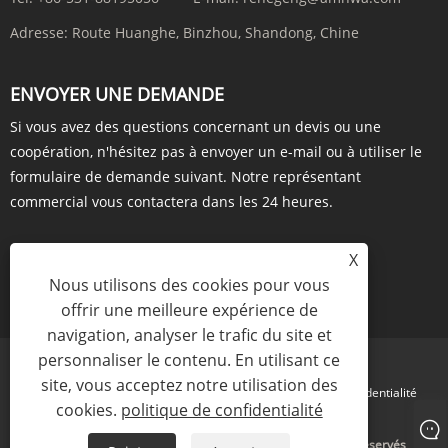
Adresse:
Route Huanghe, Binzhou, Shandong, Chine
ENVOYER UNE DEMANDE
Si vous avez des questions concernant un devis ou une
coopération, n'hésitez pas à envoyer un e-mail ou à utiliser le
formulaire de demande suivant. Notre représentant
commercial vous contactera dans les 24 heures.
X
Nous utilisons des cookies pour vous
ENQUÊTE MAINTENANT
offrir une meilleure expérience de
navigation, analyser le trafic du site et
personnaliser le contenu. En utilisant ce
site, vous acceptez notre utilisation des
Links
Sitemap
RSS
XML
politique de confidentialité
cookies.
politique de confidentialité
Copyright © 2023 Amhwa Biopharm Co., Ltd. Tous droits réservés