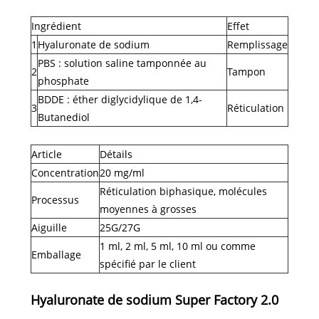
Ingrédient
Effet
1
Hyaluronate de sodium
Remplissage
PBS : solution saline tamponnée au
2
Tampon
phosphate
BDDE : éther diglycidylique de 1,4-
3
Réticulation
Butanediol
Article
Détails
Concentration
20 mg/ml
Réticulation biphasique, molécules
Processus
moyennes à grosses
Aiguille
25G/27G
1 ml, 2 ml, 5 ml, 10 ml ou comme
Emballage
spécifié par le client
Hyaluronate de sodium Super Factory 2.0