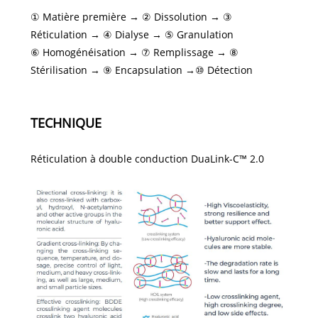
① Matière première → ② Dissolution → ③
Réticulation → ④ Dialyse → ⑤ Granulation
⑥ Homogénéisation → ⑦ Remplissage → ⑧
Stérilisation → ⑨ Encapsulation →⑩ Détection
TECHNIQUE
Réticulation à double conduction DuaLink-C™ 2.0