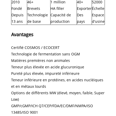
2010
46+
1 million
40+
52000
Fondé
Brevets
HA filler
Exporter
Échelle
Depuis
Technologie
Capacité de
Des
Espace
13 ans
de base
production
pays
d'usine
Avantages
Certifié COSMOS / ECOCERT
Technologie de fermentation sans OGM
Matières premières non animales
Teneur plus élevée en acide glucuronique
Pureté plus élevée, impureté inférieure
Teneur inférieure en protéines, en acides nucléiques
et en métaux lourds
Options de différents MW (élevé, moyen, faible, Super
Low)
GMP/cGMP/ICH Q7/CEP/FDA/EC/DMF/NMPA/ISO
13485/ISO 9001