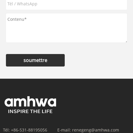
soumettre
Tél:
+86-531-88195056
E-mail:
renegeng@amhwa.com