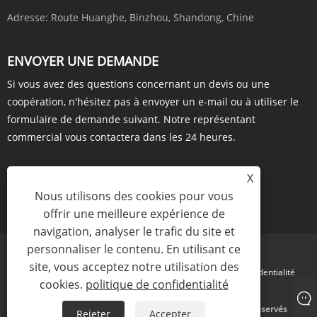
Adresse:
Route Huanghe, Binzhou, Shandong, Chine
ENVOYER UNE DEMANDE
Si vous avez des questions concernant un devis ou une
coopération, n'hésitez pas à envoyer un e-mail ou à utiliser le
formulaire de demande suivant. Notre représentant
commercial vous contactera dans les 24 heures.
X
Nous utilisons des cookies pour vous
ENQUÊTE MAINTENANT
offrir une meilleure expérience de
navigation, analyser le trafic du site et
personnaliser le contenu. En utilisant ce
site, vous acceptez notre utilisation des
Links
Sitemap
RSS
XML
politique de confidentialité
cookies.
politique de confidentialité
Copyright © 2023 Amhwa Biopharm Co., Ltd. Tous droits réservés
Rejeter
Accepter