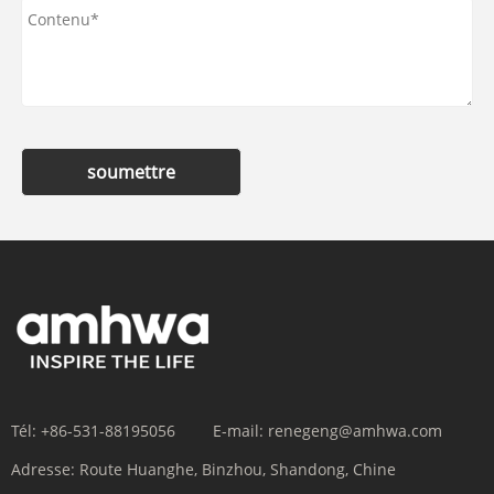
soumettre
Tél:
+86-531-88195056
E-mail:
renegeng@amhwa.com
Adresse:
Route Huanghe, Binzhou, Shandong, Chine