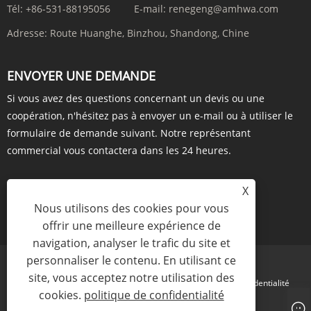
Tél:
+86-531-88195056
E-mail:
renegeng@amhwa.com
Adresse:
Route Huanghe, Binzhou, Shandong, Chine
ENVOYER UNE DEMANDE
Si vous avez des questions concernant un devis ou une
coopération, n'hésitez pas à envoyer un e-mail ou à utiliser le
formulaire de demande suivant. Notre représentant
commercial vous contactera dans les 24 heures.
X
Nous utilisons des cookies pour vous
ENQUÊTE MAINTENANT
offrir une meilleure expérience de
navigation, analyser le trafic du site et
personnaliser le contenu. En utilisant ce
site, vous acceptez notre utilisation des
Links
Sitemap
RSS
XML
politique de confidentialité
cookies.
politique de confidentialité